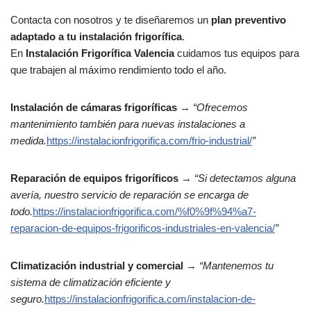
Contacta con nosotros y te diseñaremos un
plan preventivo
adaptado a tu instalación frigorífica
.
En
Instalación Frigorífica Valencia
cuidamos tus equipos para
que trabajen al máximo rendimiento todo el año.
Instalación de cámaras frigoríficas
→
“Ofrecemos
mantenimiento también para nuevas instalaciones a
medida.
https://instalacionfrigorifica.com/frio-industrial/
”
Reparación de equipos frigoríficos
→
“Si detectamos alguna
avería, nuestro servicio de reparación se encarga de
todo.
https://instalacionfrigorifica.com/%f0%9f%94%a7-
reparacion-de-equipos-frigorificos-industriales-en-valencia/
”
Climatización industrial y comercial
→
“Mantenemos tu
sistema de climatización eficiente y
seguro.
https://instalacionfrigorifica.com/instalacion-de-